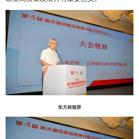
朱方林致辞